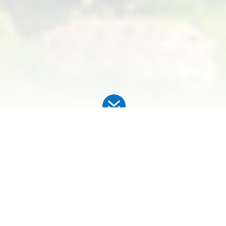

ECO
FISH
es un complejo de
Ecoturismo y
Piscicultura
(truchas). Situado en las afueras del pueblo
de Corani Pampa a
90
minutos de Cochabamba –
Bolivia. Es una encantadora pampa enclavada en una
zona de
puna montañosa a 2000 msnm,
con un
agradable clima templado, con temperatura de 25 C y
humedad relativa del 85% promedio, con un
verdor
incomparable y envidiable aire puro
entre sus